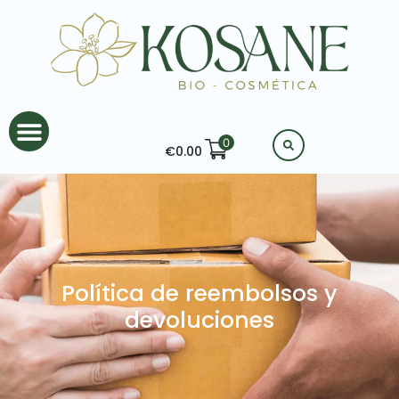
0
€
0.00
Política de reembolsos y
devoluciones