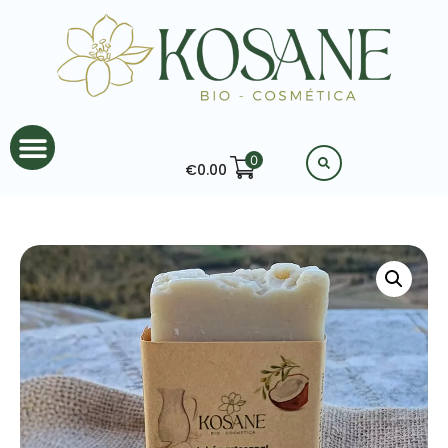
0
€
0.00