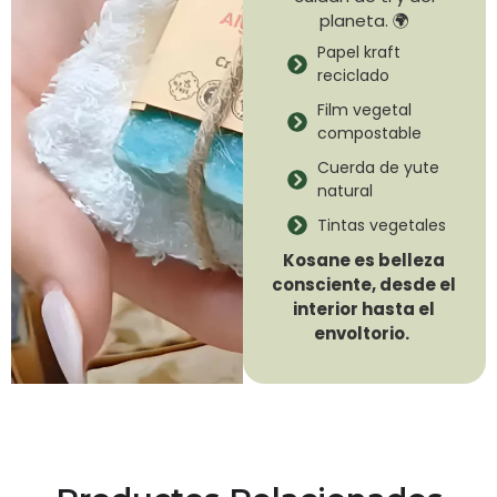
planeta. 🌍
Papel kraft
reciclado
Film vegetal
compostable
Cuerda de yute
natural
Tintas vegetales
Kosane es belleza
consciente, desde el
interior hasta el
envoltorio.