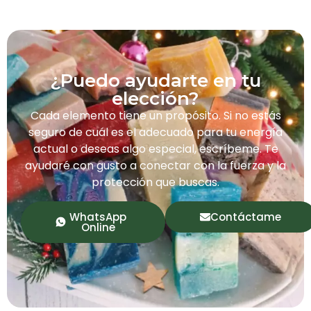
¿Puedo ayudarte en tu
elección?
Cada elemento tiene un propósito. Si no estás
seguro de cuál es el adecuado para tu energía
actual o deseas algo especial, escríbeme. Te
ayudaré con gusto a conectar con la fuerza y la
protección que buscas.
WhatsApp
Contáctame
Online