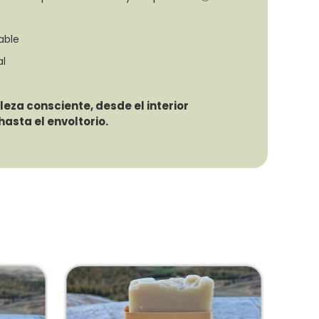
able
al
eza consciente, desde el interior
hasta el envoltorio.