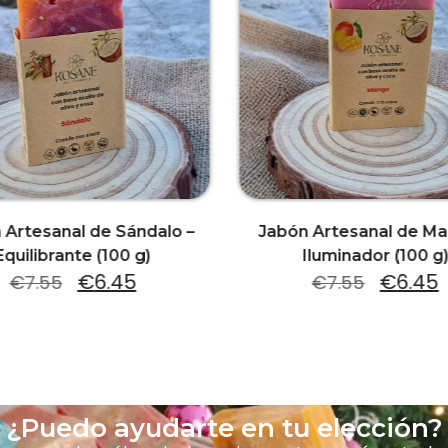
 Artesanal de Sándalo –
Jabón Artesanal de Ma
Equilibrante (100 g)
Iluminador (100 g
€
6.45
€
6.45
€
7.55
€
7.55
¿Puedo ayudarte en tu elección?