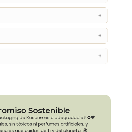
omiso Sostenible
ackaging de Kosane es biodegradable? ♻️🖤
es, sin tóxicos ni perfumes artificiales, y
iales que cuidan de ti y del planeta. 🌍