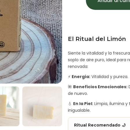
Añadir al carr
El Ritual del Limón
Siente la vitalidad y la fresc
soplo de aire puro, ideal para 
renovada:
⚡
Energía:
Vitalidad y pureza.
🌺
Beneficios Emocionales:
D
de nuevo.
💧
En la Piel:
Limpia, ilumina y
inigualable.
Ritual Recomendado 🌙