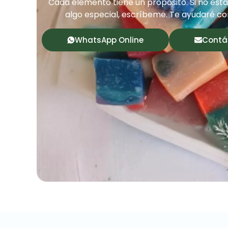
Cada elemento tiene un propósito. Si no est
algo especial, escríbeme. Te ayudaré co
WhatsApp Online
Contá