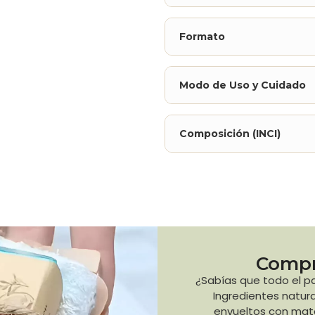
Formato
Modo de Uso y Cuidado
Composición (INCI)
Compr
¿Sabías que todo el p
Ingredientes natural
envueltos con mater