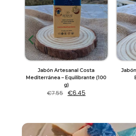
tcha –
Jabón Artesanal Costa
Jabón
Mediterránea – Equilibrante (100
g)
€
6.45
€
7.55