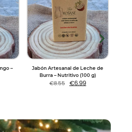
ngo –
Jabón Artesanal de Leche de
Jabón 
)
Burra – Nutritivo (100 g)
€
6.99
€
8.55