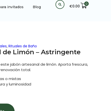
0
€
0.00
para invitados
Blog
ales
,
Rituales de Baño
 de Limón – Astringente
on este jabón artesanal de limón. Aporta frescura,
renovación total.
as o mixtas
ura y luminosidad