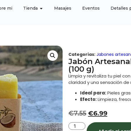
bre mi
Tienda
Masajes
Eventos
Detalles 
Categorías:
Jabones artesan
Jabón Artesanal
(100 g)
Limpia y revitaliza tu piel c
claridad y una sensación de 
Ideal para:
Pieles gras
Efecto:
Limpieza, fresc
€
7.55
€
6.99