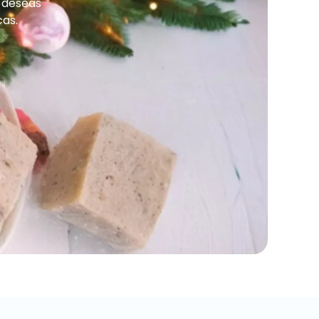
o deseas
cas.