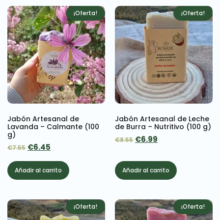
¡Oferta!
¡Oferta!
Jabón Artesanal de
Jabón Artesanal de Leche
Lavanda – Calmante (100
de Burra – Nutritivo (100 g)
g)
€
6.99
€
8.55
€
6.45
€
7.55
Añadir al carrito
Añadir al carrito
¡Oferta!
¡Oferta!