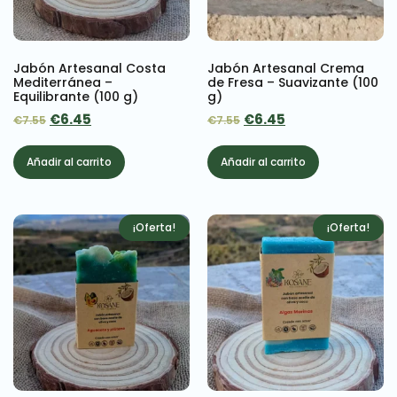
Jabón Artesanal Costa
Jabón Artesanal Crema
Mediterránea –
de Fresa – Suavizante (100
Equilibrante (100 g)
g)
€
6.45
€
6.45
€
7.55
€
7.55
Añadir al carrito
Añadir al carrito
¡Oferta!
¡Oferta!