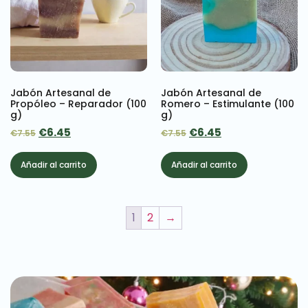
Jabón Artesanal de
Jabón Artesanal de
Propóleo – Reparador (100
Romero – Estimulante (100
g)
g)
€
6.45
€
6.45
€
7.55
€
7.55
Añadir al carrito
Añadir al carrito
1
2
→