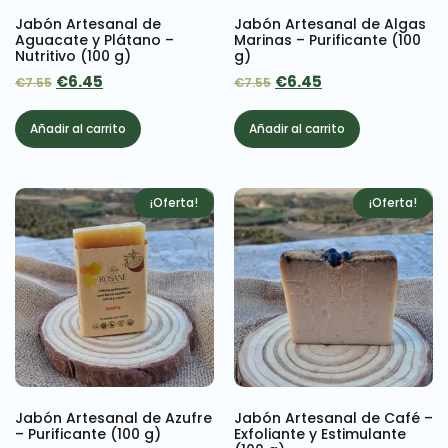
Jabón Artesanal de
Jabón Artesanal de Algas
Aguacate y Plátano –
Marinas – Purificante (100
Nutritivo (100 g)
g)
€
6.45
€
6.45
€
7.55
€
7.55
Añadir al carrito
Añadir al carrito
¡Oferta!
¡Oferta!
Jabón Artesanal de Azufre
Jabón Artesanal de Café –
– Purificante (100 g)
Exfoliante y Estimulante