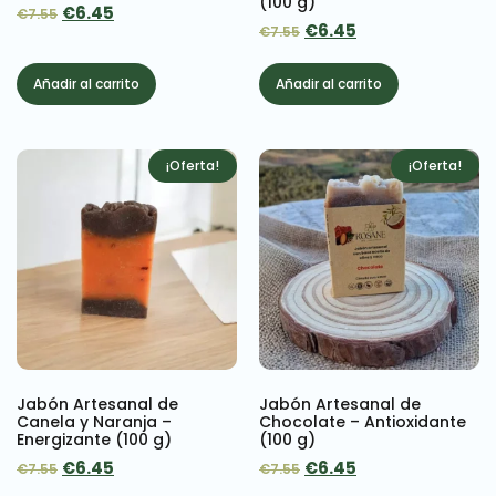
(100 g)
€
6.45
€
7.55
€
6.45
€
7.55
Añadir al carrito
Añadir al carrito
¡Oferta!
¡Oferta!
Jabón Artesanal de
Jabón Artesanal de
Canela y Naranja –
Chocolate – Antioxidante
Energizante (100 g)
(100 g)
€
6.45
€
6.45
€
7.55
€
7.55