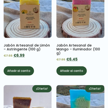
Jabón Artesanal de Limón
Jabón Artesanal de
– Astringente (100 g)
Mango – Iluminador (100
g)
€
6.99
€
7.55
€
6.45
€
7.55
Añadir al carrito
Añadir al carrito
¡Oferta!
¡Oferta!